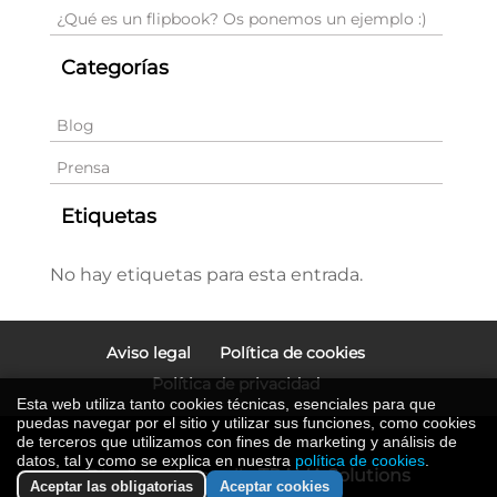
¿Qué es un flipbook? Os ponemos un ejemplo :)
Categorías
Blog
Prensa
Etiquetas
No hay etiquetas para esta entrada.
Aviso legal
Política de cookies
Política de privacidad
Esta web utiliza tanto cookies técnicas, esenciales para que
puedas navegar por el sitio y utilizar sus funciones, como cookies
de terceros que utilizamos con fines de marketing y análisis de
datos, tal y como se explica en nuestra
política de cookies
.
Diseño y desarrollo
TRAMA Solutions
Aceptar las obligatorias
Aceptar cookies