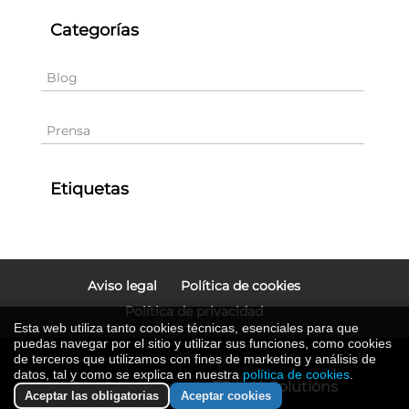
Categorías
Blog
Prensa
Etiquetas
Aviso legal
Política de cookies
Política de privacidad
Esta web utiliza tanto cookies técnicas, esenciales para que
puedas navegar por el sitio y utilizar sus funciones, como cookies
de terceros que utilizamos con fines de marketing y análisis de
datos, tal y como se explica en nuestra
política de cookies
.
Diseño y desarrollo
TRAMA Solutions
Aceptar las obligatorias
Aceptar cookies