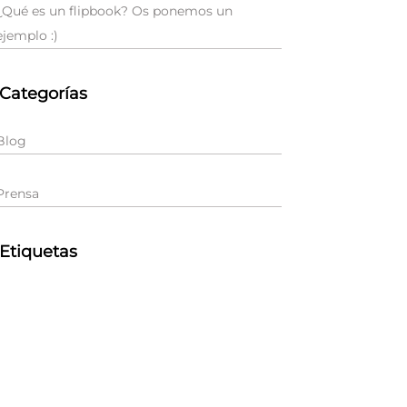
¿Qué es un flipbook? Os ponemos un
ejemplo :)
Categorías
Blog
Prensa
Etiquetas